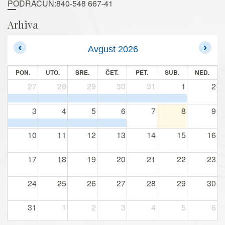
PODRAČUN:840-548 667-41
Arhiva
Avgust 2026
PON.
UTO.
SRE.
ČET.
PET.
SUB.
NED.
27
28
29
30
31
1
2
3
4
5
6
7
8
9
10
11
12
13
14
15
16
17
18
19
20
21
22
23
24
25
26
27
28
29
30
31
1
2
3
4
5
6