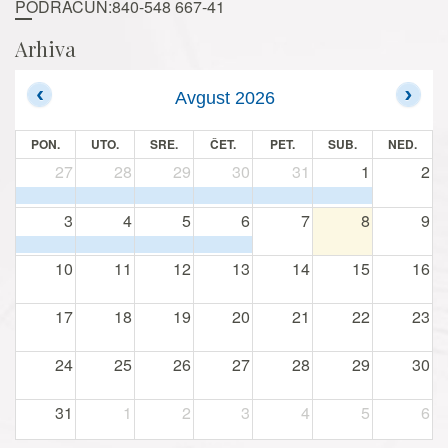
PODRAČUN:840-548 667-41
Arhiva
Avgust 2026
PON.
UTO.
SRE.
ČET.
PET.
SUB.
NED.
27
28
29
30
31
1
2
3
4
5
6
7
8
9
10
11
12
13
14
15
16
17
18
19
20
21
22
23
24
25
26
27
28
29
30
31
1
2
3
4
5
6