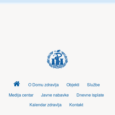
Dom
O Domu zdravlja
Objekti
Službe
zdravlja
Medija centar
Javne nabavke
Dnevne isplate
Kalendar zdravlja
Kontakt