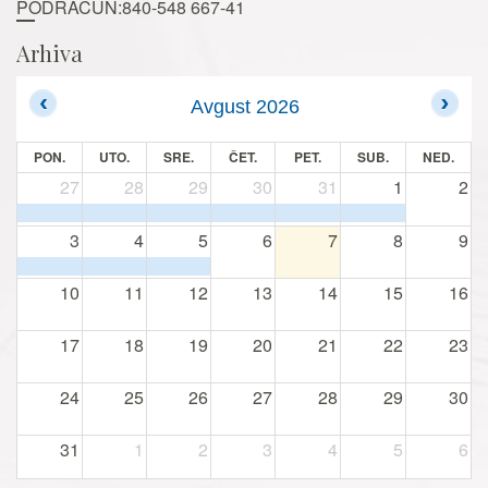
PODRAČUN:840-548 667-41
Arhiva
Avgust 2026
PON.
UTO.
SRE.
ČET.
PET.
SUB.
NED.
27
28
29
30
31
1
2
3
4
5
6
7
8
9
10
11
12
13
14
15
16
17
18
19
20
21
22
23
24
25
26
27
28
29
30
31
1
2
3
4
5
6