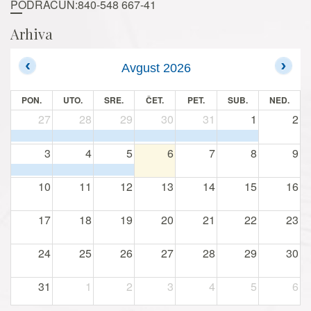
PODRAČUN:840-548 667-41
Arhiva
Avgust 2026
PON.
UTO.
SRE.
ČET.
PET.
SUB.
NED.
27
28
29
30
31
1
2
3
4
5
6
7
8
9
10
11
12
13
14
15
16
17
18
19
20
21
22
23
24
25
26
27
28
29
30
31
1
2
3
4
5
6