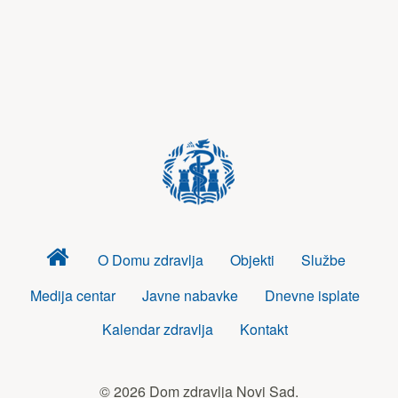
Dom
O Domu zdravlja
Objekti
Službe
zdravlja
Medija centar
Javne nabavke
Dnevne isplate
Kalendar zdravlja
Kontakt
© 2026 Dom zdravlja Novi Sad.