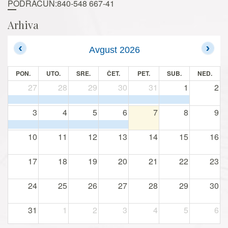
PODRAČUN:840-548 667-41
Arhiva
Avgust 2026
PON.
UTO.
SRE.
ČET.
PET.
SUB.
NED.
27
28
29
30
31
1
2
3
4
5
6
7
8
9
10
11
12
13
14
15
16
17
18
19
20
21
22
23
24
25
26
27
28
29
30
31
1
2
3
4
5
6