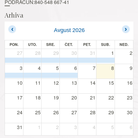
PODRAČUN:840-548 667-41
Arhiva
Avgust 2026
PON.
UTO.
SRE.
ČET.
PET.
SUB.
NED.
27
28
29
30
31
1
2
3
4
5
6
7
8
9
10
11
12
13
14
15
16
17
18
19
20
21
22
23
24
25
26
27
28
29
30
31
1
2
3
4
5
6