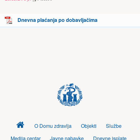
Dnevna plaćanja po dobavljačima
Dom
O Domu zdravlja
Objekti
Službe
zdravlja
Medija centar
Javne nabavke
Dnevne isplate