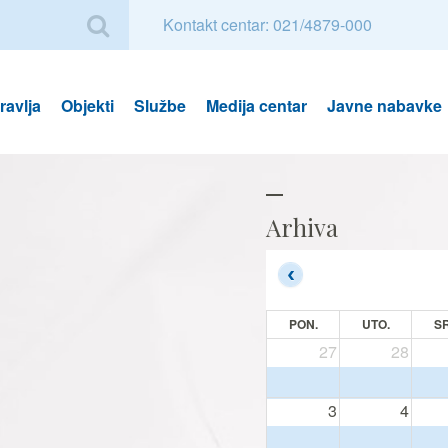
Kontakt centar: 021/4879-000
avlja
Objekti
Službe
Medija centar
Javne nabavke
Arhiva
PON.
UTO.
SR
27
28
3
4