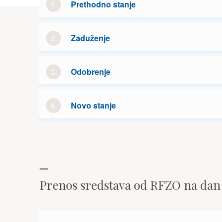
1.
Prethodno stanje
2.
Zaduženje
3.
Odobrenje
4.
Novo stanje
Prenos sredstava od RFZO na da