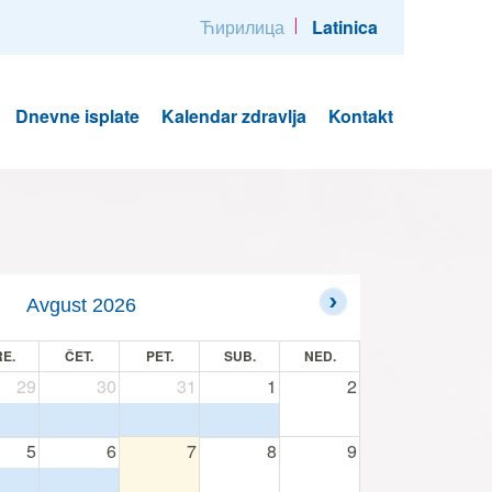
Ћирилица
Latinica
Dnevne isplate
Kalendar zdravlja
Kontakt
Avgust 2026
E.
ČET.
PET.
SUB.
NED.
29
30
31
1
2
5
6
7
8
9