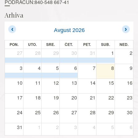
PODRAČUN:840-548 667-41
Arhiva
Avgust 2026
PON.
UTO.
SRE.
ČET.
PET.
SUB.
NED.
27
28
29
30
31
1
2
3
4
5
6
7
8
9
10
11
12
13
14
15
16
17
18
19
20
21
22
23
24
25
26
27
28
29
30
31
1
2
3
4
5
6