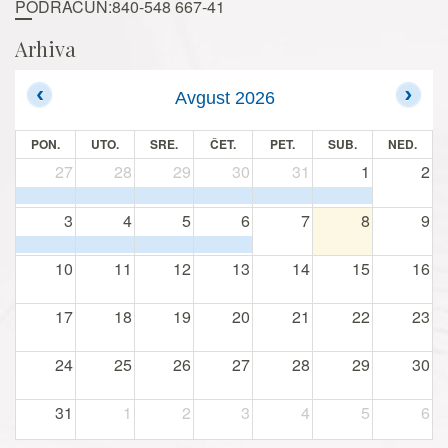
PODRAČUN:840-548 667-41
Arhiva
Avgust 2026
PON.
UTO.
SRE.
ČET.
PET.
SUB.
NED.
27
28
29
30
31
1
2
3
4
5
6
7
8
9
10
11
12
13
14
15
16
17
18
19
20
21
22
23
24
25
26
27
28
29
30
31
1
2
3
4
5
6