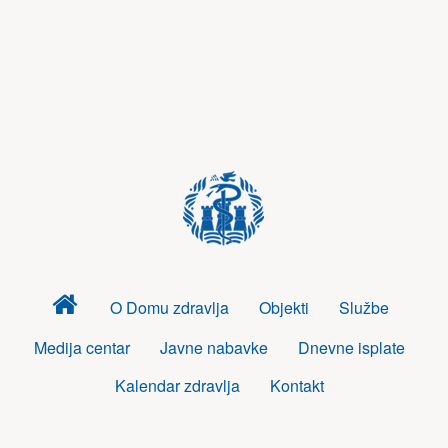
Dom
O Domu zdravlja
Objekti
Službe
zdravlja
Medija centar
Javne nabavke
Dnevne isplate
Kalendar zdravlja
Kontakt