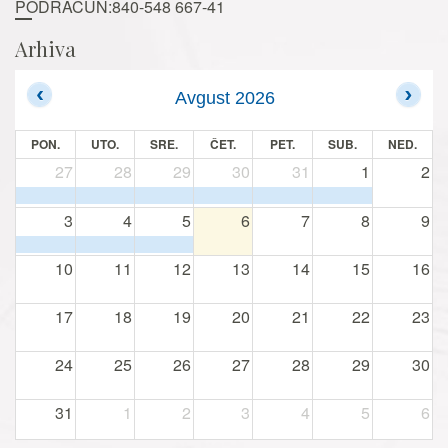
PODRAČUN:840-548 667-41
Arhiva
Avgust 2026
PON.
UTO.
SRE.
ČET.
PET.
SUB.
NED.
27
28
29
30
31
1
2
3
4
5
6
7
8
9
10
11
12
13
14
15
16
17
18
19
20
21
22
23
24
25
26
27
28
29
30
31
1
2
3
4
5
6