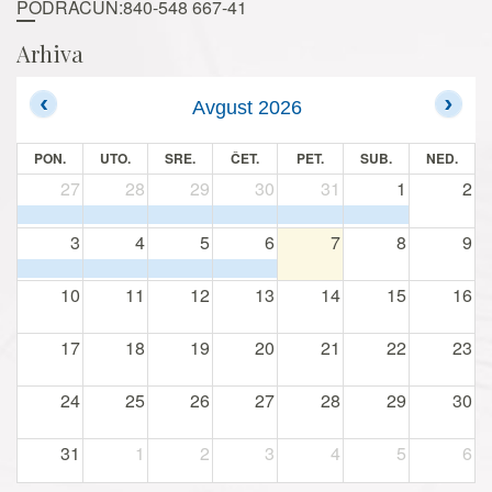
PODRAČUN:840-548 667-41
Arhiva
Avgust 2026
PON.
UTO.
SRE.
ČET.
PET.
SUB.
NED.
27
28
29
30
31
1
2
3
4
5
6
7
8
9
10
11
12
13
14
15
16
17
18
19
20
21
22
23
24
25
26
27
28
29
30
31
1
2
3
4
5
6