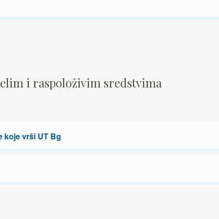
pelim i raspoloživim sredstvima
e koje vrši UT Bg