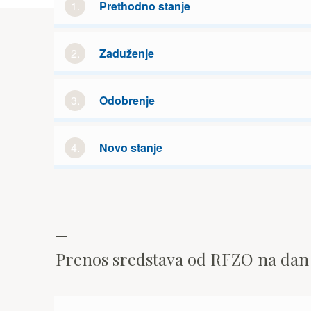
1.
Prethodno stanje
2.
Zaduženje
3.
Odobrenje
4.
Novo stanje
Prenos sredstava od RFZO na da