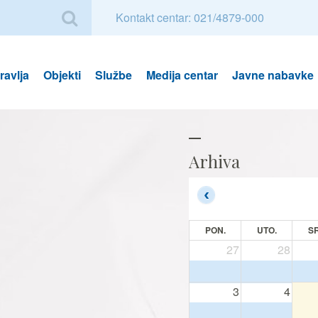
Kontakt centar: 021/4879-000
avlja
Objekti
Službe
Medija centar
Javne nabavke
Arhiva
PON.
UTO.
SR
27
28
3
4