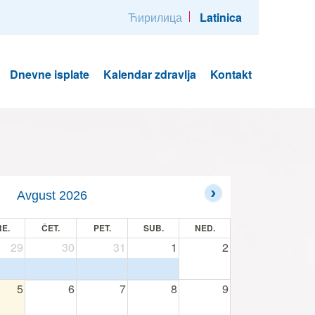
Ћирилица
Latinica
Dnevne isplate
Kalendar zdravlja
Kontakt
Avgust 2026
E.
ČET.
PET.
SUB.
NED.
29
30
31
1
2
5
6
7
8
9