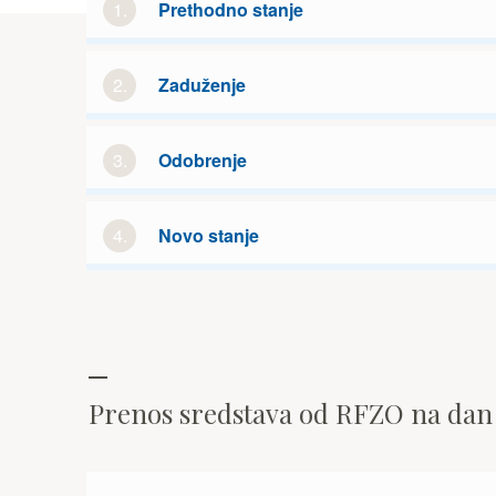
1.
Prethodno stanje
2.
Zaduženje
3.
Odobrenje
4.
Novo stanje
Prenos sredstava od RFZO na da