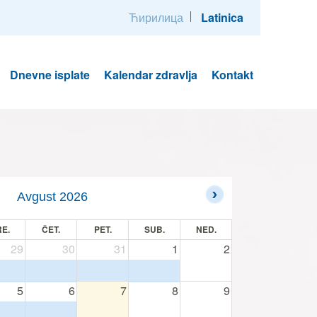
Ћирилица
Latinica
Dnevne isplate
Kalendar zdravlja
Kontakt
Avgust 2026
E.
ČET.
PET.
SUB.
NED.
29
30
31
1
2
5
6
7
8
9