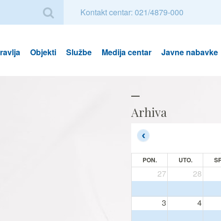
Kontakt centar: 021/4879-000
avlja
Objekti
Službe
Medija centar
Javne nabavke
Arhiva
PON.
UTO.
SR
27
28
3
4