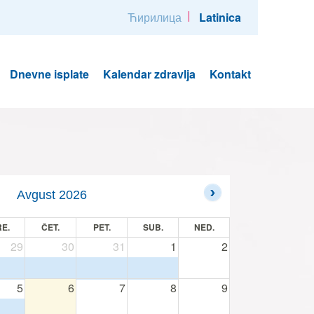
Ћирилица
Latinica
Dnevne isplate
Kalendar zdravlja
Kontakt
Avgust 2026
E.
ČET.
PET.
SUB.
NED.
29
30
31
1
2
5
6
7
8
9