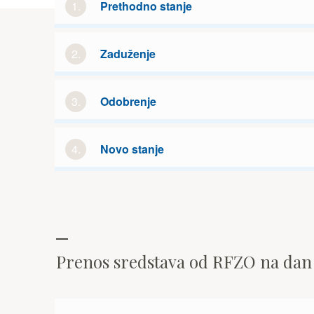
1.
Prethodno stanje
2.
Zaduženje
3.
Odobrenje
4.
Novo stanje
Prenos sredstava od RFZO na da