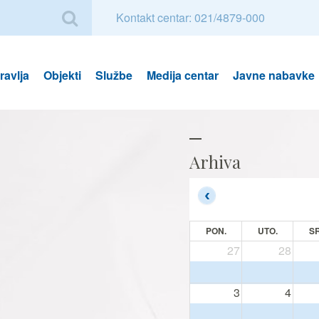
Kontakt centar: 021/4879-000
avlja
Objekti
Službe
Medija centar
Javne nabavke
Arhiva
PON.
UTO.
SR
27
28
3
4