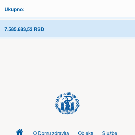
Ukupno:
7.585.683,53 RSD
Dom
O Domu zdravlja
Objekti
Službe