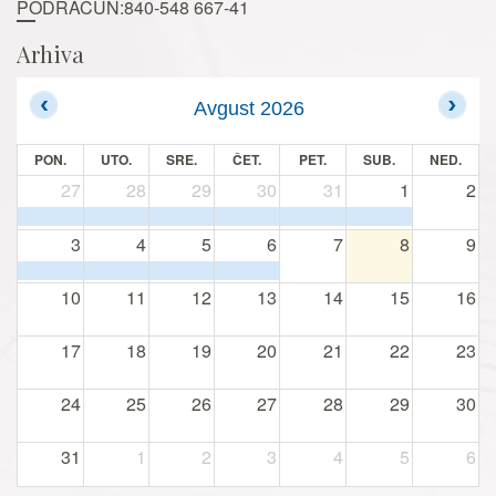
PODRAČUN:840-548 667-41
Arhiva
Avgust 2026
PON.
UTO.
SRE.
ČET.
PET.
SUB.
NED.
27
28
29
30
31
1
2
3
4
5
6
7
8
9
10
11
12
13
14
15
16
17
18
19
20
21
22
23
24
25
26
27
28
29
30
31
1
2
3
4
5
6