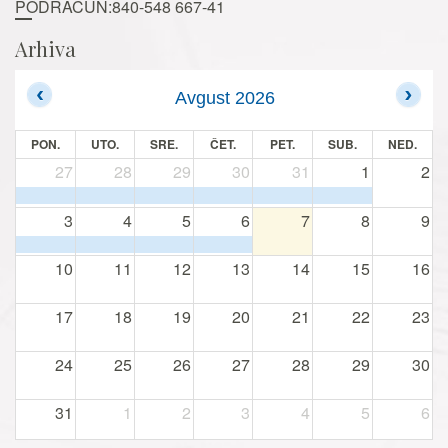
PODRAČUN:840-548 667-41
Arhiva
Avgust 2026
PON.
UTO.
SRE.
ČET.
PET.
SUB.
NED.
27
28
29
30
31
1
2
3
4
5
6
7
8
9
10
11
12
13
14
15
16
17
18
19
20
21
22
23
24
25
26
27
28
29
30
31
1
2
3
4
5
6