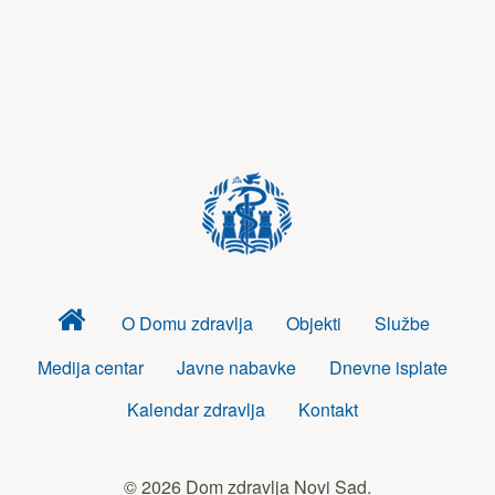
Dom
O Domu zdravlja
Objekti
Službe
zdravlja
Medija centar
Javne nabavke
Dnevne isplate
Kalendar zdravlja
Kontakt
© 2026 Dom zdravlja Novi Sad.