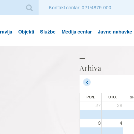
Kontakt centar: 021/4879-000
avlja
Objekti
Službe
Medija centar
Javne nabavke
Arhiva
PON.
UTO.
SR
27
28
3
4