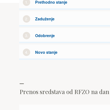
1.
Prethodno stanje
2.
Zaduženje
3.
Odobrenje
4.
Novo stanje
Prenos sredstava od RFZO na da