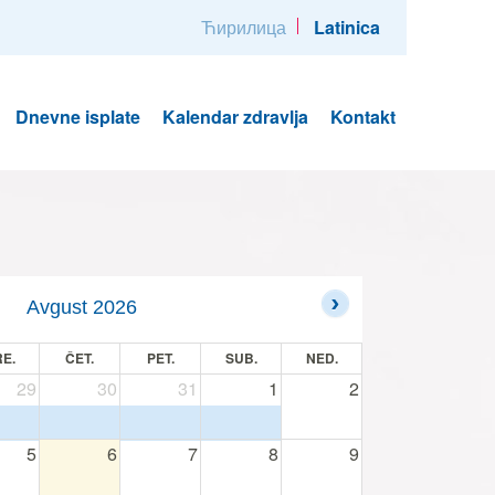
Ћирилица
Latinica
Dnevne isplate
Kalendar zdravlja
Kontakt
Avgust 2026
E.
ČET.
PET.
SUB.
NED.
29
30
31
1
2
5
6
7
8
9