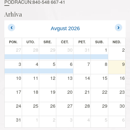
PODRAČUN:840-548 667-41
Arhiva
Avgust 2026
PON.
UTO.
SRE.
ČET.
PET.
SUB.
NED.
27
28
29
30
31
1
2
3
4
5
6
7
8
9
10
11
12
13
14
15
16
17
18
19
20
21
22
23
24
25
26
27
28
29
30
31
1
2
3
4
5
6