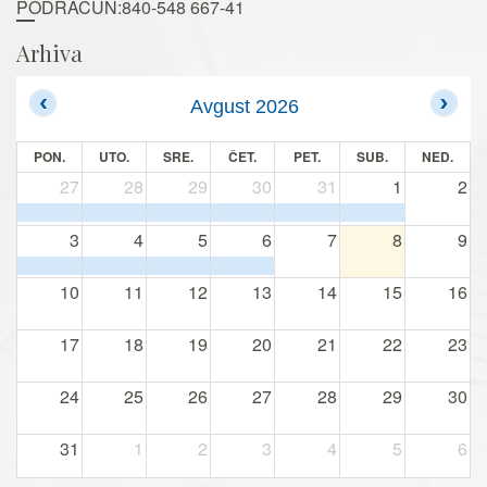
PODRAČUN:840-548 667-41
Arhiva
Avgust 2026
PON.
UTO.
SRE.
ČET.
PET.
SUB.
NED.
27
28
29
30
31
1
2
3
4
5
6
7
8
9
10
11
12
13
14
15
16
17
18
19
20
21
22
23
24
25
26
27
28
29
30
31
1
2
3
4
5
6