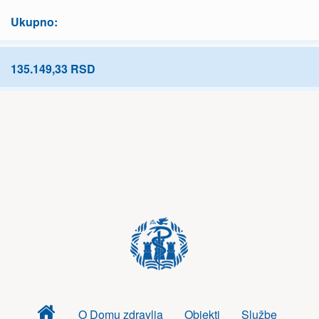
Ukupno:
135.149,33 RSD
Dom
O Domu zdravlja
Objekti
Službe