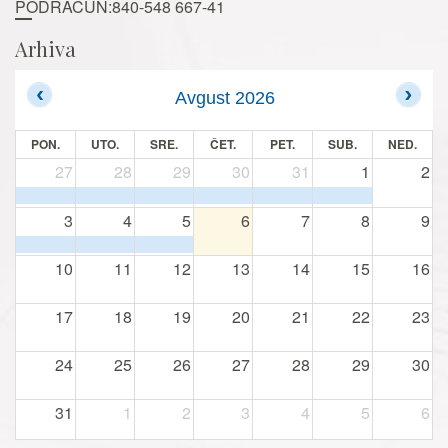
PODRAČUN:840-548 667-41
Arhiva
Avgust 2026
PON.
UTO.
SRE.
ČET.
PET.
SUB.
NED.
27
28
29
30
31
1
2
3
4
5
6
7
8
9
10
11
12
13
14
15
16
17
18
19
20
21
22
23
24
25
26
27
28
29
30
31
1
2
3
4
5
6