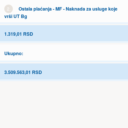
2.
Ostala plaćanja - MF - Naknada za usluge koje
vrši UT Bg
1.319,01 RSD
Ukupno:
3.509.563,01 RSD