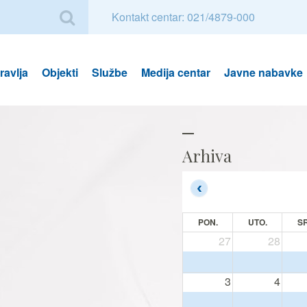
Kontakt centar: 021/4879-000
avlja
Objekti
Službe
Medija centar
Javne nabavke
Arhiva
PON.
UTO.
SR
27
28
3
4