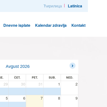
Ћирилица
Latinica
Dnevne isplate
Kalendar zdravlja
Kontakt
Avgust 2026
E.
ČET.
PET.
SUB.
NED.
29
30
31
1
2
5
6
7
8
9