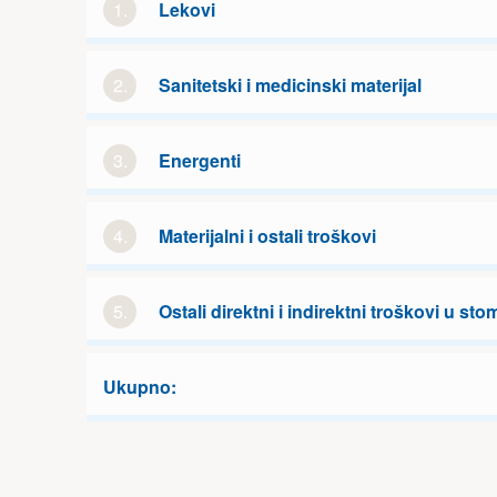
1.
Lekovi
2.
Sanitetski i medicinski materijal
3.
Energenti
4.
Materijalni i ostali troškovi
5.
Ostali direktni i indirektni troškovi u sto
Ukupno: