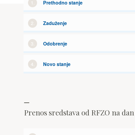
1.
Prethodno stanje
2.
Zaduženje
3.
Odobrenje
4.
Novo stanje
Prenos sredstava od RFZO na da