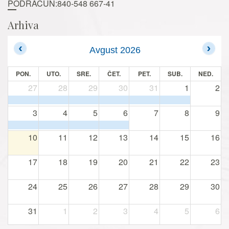
PODRAČUN:840-548 667-41
Arhiva
Avgust 2026
PON.
UTO.
SRE.
ČET.
PET.
SUB.
NED.
27
28
29
30
31
1
2
3
4
5
6
7
8
9
10
11
12
13
14
15
16
17
18
19
20
21
22
23
24
25
26
27
28
29
30
31
1
2
3
4
5
6