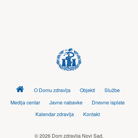
Dom
O Domu zdravlja
Objekti
Službe
zdravlja
Medija centar
Javne nabavke
Dnevne isplate
Kalendar zdravlja
Kontakt
© 2026 Dom zdravlja Novi Sad.