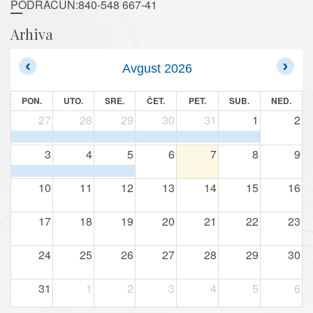
PODRAČUN:840-548 667-41
Arhiva
Avgust 2026
PON.
UTO.
SRE.
ČET.
PET.
SUB.
NED.
27
28
29
30
31
1
2
3
4
5
6
7
8
9
10
11
12
13
14
15
16
17
18
19
20
21
22
23
24
25
26
27
28
29
30
31
1
2
3
4
5
6