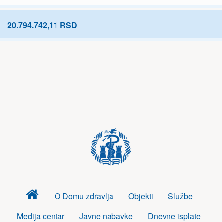
20.794.742,11 RSD
Dom
O Domu zdravlja
Objekti
Službe
zdravlja
Medija centar
Javne nabavke
Dnevne isplate