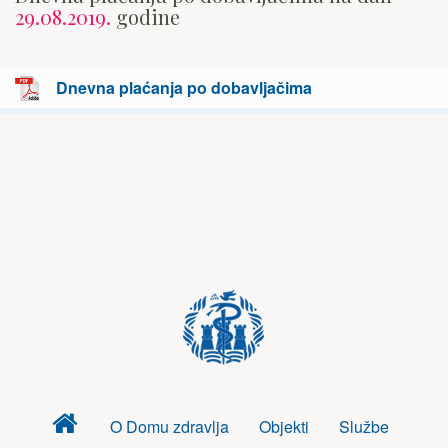
29.08.2019.
godine
Dnevna plaćanja po dobavljačima
Dom
O Domu zdravlja
Objekti
Službe