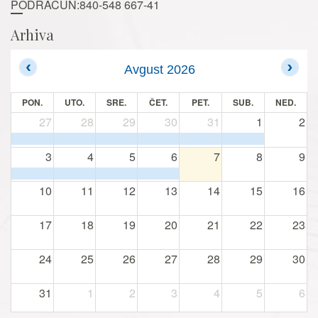
PODRAČUN:840-548 667-41
Arhiva
Avgust 2026
PON.
UTO.
SRE.
ČET.
PET.
SUB.
NED.
27
28
29
30
31
1
2
3
4
5
6
7
8
9
10
11
12
13
14
15
16
17
18
19
20
21
22
23
24
25
26
27
28
29
30
31
1
2
3
4
5
6