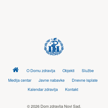
Dom
O Domu zdravlja
Objekti
Službe
zdravlja
Medija centar
Javne nabavke
Dnevne isplate
Kalendar zdravlja
Kontakt
© 2026 Dom zdravlja Novi Sad.