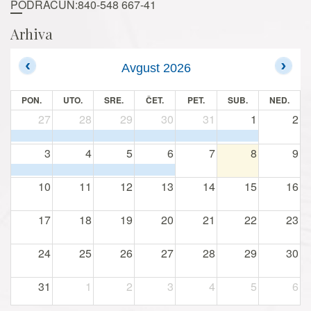
PODRAČUN:840-548 667-41
Arhiva
Avgust 2026
PON.
UTO.
SRE.
ČET.
PET.
SUB.
NED.
27
28
29
30
31
1
2
3
4
5
6
7
8
9
10
11
12
13
14
15
16
17
18
19
20
21
22
23
24
25
26
27
28
29
30
31
1
2
3
4
5
6