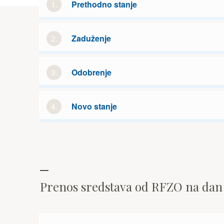
1.
Prethodno stanje
2.
Zaduženje
3.
Odobrenje
4.
Novo stanje
Prenos sredstava od RFZO na da