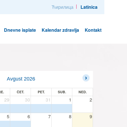
Ћирилица
Latinica
Dnevne isplate
Kalendar zdravlja
Kontakt
Avgust 2026
E.
ČET.
PET.
SUB.
NED.
29
30
31
1
2
5
6
7
8
9