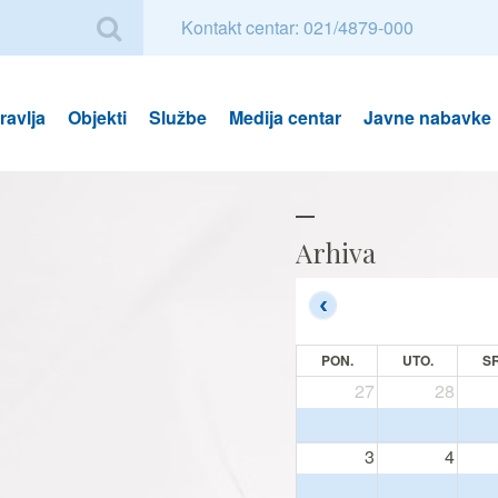
Kontakt centar: 021/4879-000
avlja
Objekti
Službe
Medija centar
Javne nabavke
Arhiva
PON.
UTO.
SR
27
28
3
4