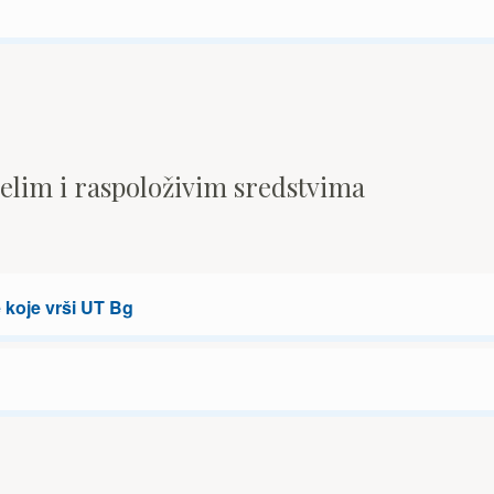
pelim i raspoloživim sredstvima
 koje vrši UT Bg