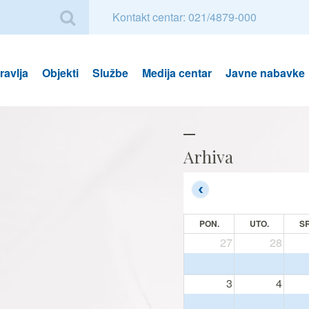
Kontakt centar: 021/4879-000
avlja
Objekti
Službe
Medija centar
Javne nabavke
Arhiva
PON.
UTO.
SR
27
28
3
4