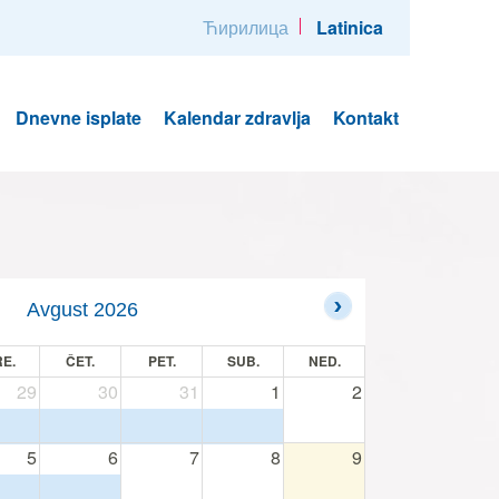
Ћирилица
Latinica
Dnevne isplate
Kalendar zdravlja
Kontakt
Avgust 2026
E.
ČET.
PET.
SUB.
NED.
29
30
31
1
2
5
6
7
8
9