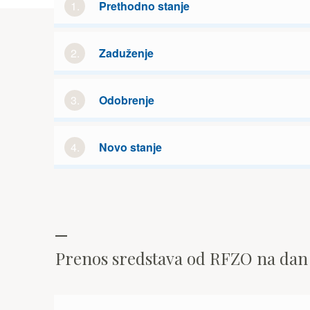
1.
Prethodno stanje
2.
Zaduženje
3.
Odobrenje
4.
Novo stanje
Prenos sredstava od RFZO na da