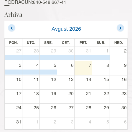
PODRAČUN:840-548 667-41
Arhiva
Avgust 2026
PON.
UTO.
SRE.
ČET.
PET.
SUB.
NED.
27
28
29
30
31
1
2
3
4
5
6
7
8
9
10
11
12
13
14
15
16
17
18
19
20
21
22
23
24
25
26
27
28
29
30
31
1
2
3
4
5
6