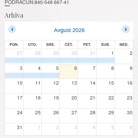
PODRAČUN:840-548 667-41
Arhiva
Avgust 2026
PON.
UTO.
SRE.
ČET.
PET.
SUB.
NED.
27
28
29
30
31
1
2
3
4
5
6
7
8
9
10
11
12
13
14
15
16
17
18
19
20
21
22
23
24
25
26
27
28
29
30
31
1
2
3
4
5
6