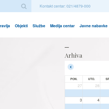
Kontakt centar: 021/4879-000
avlja
Objekti
Službe
Medija centar
Javne nabavke
Arhiva
PON.
UTO.
SR
27
28
3
4