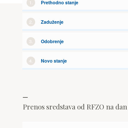
1.
Prethodno stanje
2.
Zaduženje
3.
Odobrenje
4.
Novo stanje
Prenos sredstava od RFZO na da