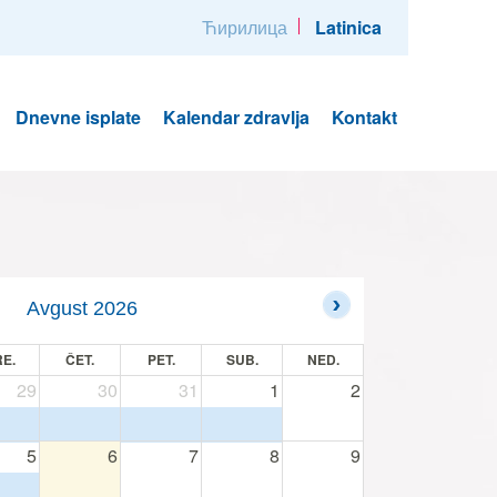
Ћирилица
Latinica
Dnevne isplate
Kalendar zdravlja
Kontakt
Avgust 2026
E.
ČET.
PET.
SUB.
NED.
29
30
31
1
2
5
6
7
8
9