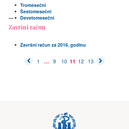
Tromesečni
Šestomesečni
Devetomesečni
Završni račun
Završni račun za 2016. godinu
1
9
10
12
13
…
11