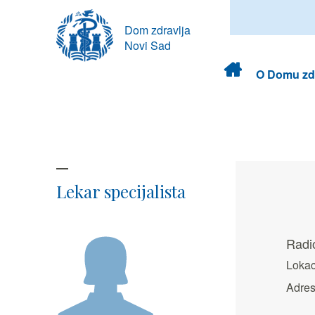
Dom zdravlja
Novi Sad
Dom
O Domu zdr
zdravlja
Lekar specijalista
Radio
Lokac
Adres