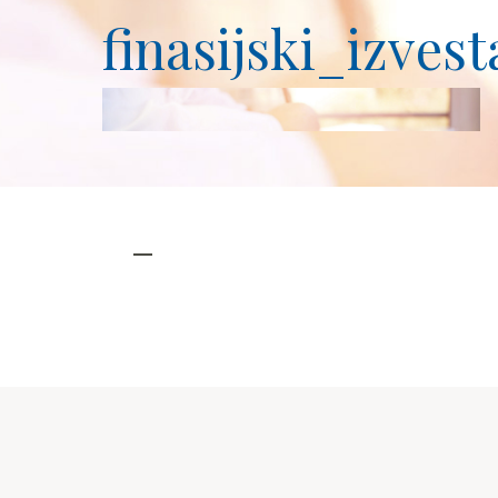
finasijski_izvest