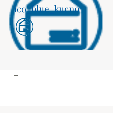
ico_blue_kucno