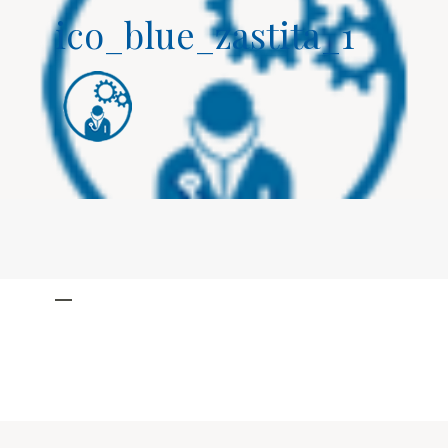
ico_blue_zastita_1