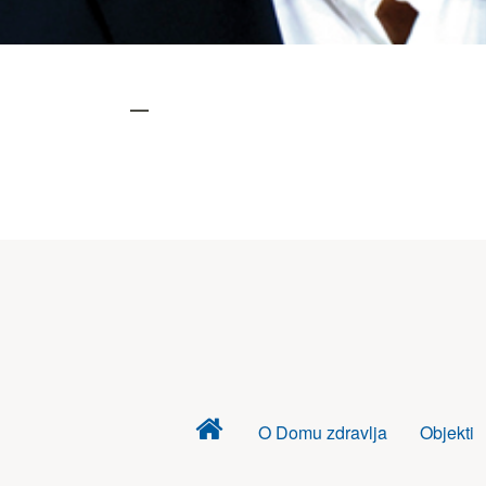
Dom
O Domu zdravlja
Objekti
zdravlja