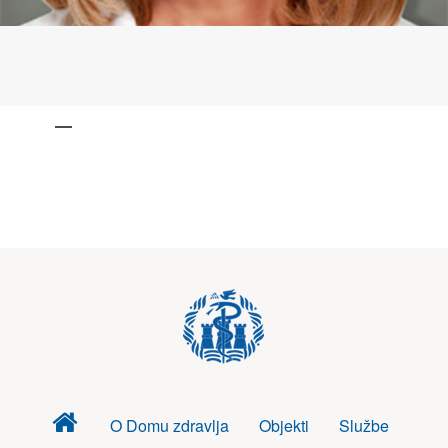
Dom
O Domu zdravlja
Objekti
Službe