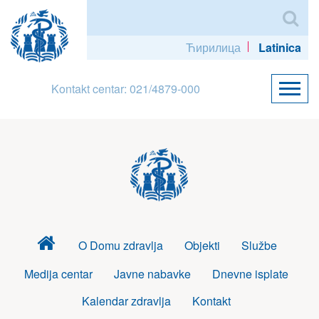
Ћирилица
Latinica
Kontakt centar: 021/4879-000
Dom
O Domu zdravlja
Objekti
Službe
zdravlja
Medija centar
Javne nabavke
Dnevne isplate
Kalendar zdravlja
Kontakt