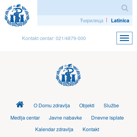
Ћирилица
Latinica
Kontakt centar: 021/4879-000
Dom
O Domu zdravlja
Objekti
Službe
zdravlja
Medija centar
Javne nabavke
Dnevne isplate
Kalendar zdravlja
Kontakt