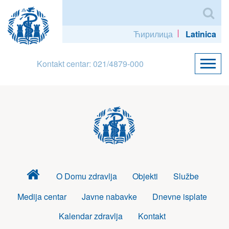
Ћирилица
Latinica
Kontakt centar: 021/4879-000
Dom
O Domu zdravlja
Objekti
Službe
zdravlja
Medija centar
Javne nabavke
Dnevne isplate
Kalendar zdravlja
Kontakt