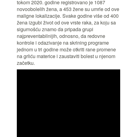
tokom 2020. godine registrovano je 1087
novoobolelih žena, a 453 žene su umrle od ove
maligne lokalizacije. Svake godine više od 400
žena izgubi život od ove vrste raka, za koju sa
sigurnošću znamo da pripada grupi
najpreventabilnijih, odnosno, da redovne
kontrole i odazivanje na skrining programe
jednom u tri godine može otkriti rane promene
na grliću materice i zaustaviti bolest u njenom
začetku.