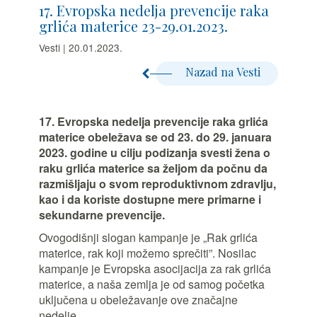
17. Evropska nedelja prevencije raka
grlića materice 23-29.01.2023.
Vesti | 20.01.2023.
Nazad na Vesti
17. Evropska nedelja prevencije raka grlića
materice obeležava se od 23. do 29. januara
2023. godine u cilju podizanja svesti žena o
raku grlića materice sa željom da počnu da
razmišljaju o svom reproduktivnom zdravlju,
kao i da koriste dostupne mere primarne i
sekundarne prevencije.
Ovogodišnji slogan kampanje je „Rak grlića
materice, rak koji možemo sprečiti”. Nosilac
kampanje je Evropska asocijacija za rak grlića
materice, a naša zemlja je od samog početka
uključena u obeležavanje ove značajne
nedelje.