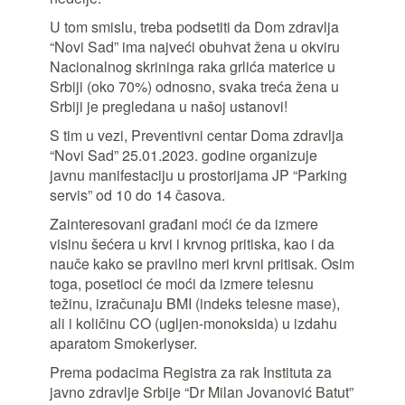
U tom smislu, treba podsetiti da Dom zdravlja
“Novi Sad” ima najveći obuhvat žena u okviru
Nacionalnog skrininga raka grlića materice u
Srbiji (oko 70%) odnosno, svaka treća žena u
Srbiji je pregledana u našoj ustanovi!
S tim u vezi, Preventivni centar Doma zdravlja
“Novi Sad” 25.01.2023. godine organizuje
javnu manifestaciju u prostorijama JP “Parking
servis” od 10 do 14 časova.
Zainteresovani građani moći će da izmere
visinu šećera u krvi i krvnog pritiska, kao i da
nauče kako se pravilno meri krvni pritisak. Osim
toga, posetioci će moći da izmere telesnu
težinu, izračunaju BMI (indeks telesne mase),
ali i količinu CO (ugljen-monoksida) u izdahu
aparatom Smokerlyser.
Prema podacima Registra za rak Instituta za
javno zdravlje Srbije “Dr Milan Jovanović Batut”