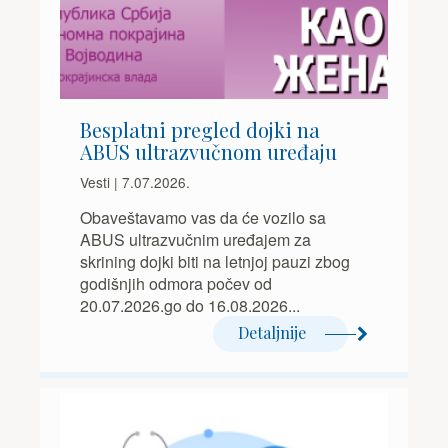
Besplatni pregled dojki na
ABUS ultrazvučnom uređaju
Vesti | 7.07.2026.
Obaveštavamo vas da će vozilo sa
ABUS ultrazvučnim uređajem za
skrining dojki biti na letnjoj pauzi zbog
godišnjih odmora počev od
20.07.2026.go do 16.08.2026...
Detaljnije