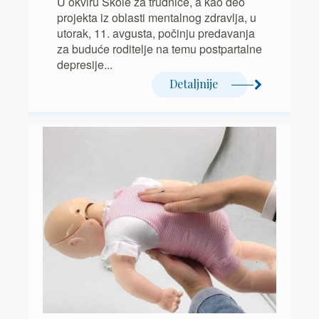
U okviru Škole za trudnice, a kao deo
projekta iz oblasti mentalnog zdravlja, u
utorak, 11. avgusta, počinju predavanja
za buduće roditelje na temu postpartalne
depresije...
Detaljnije