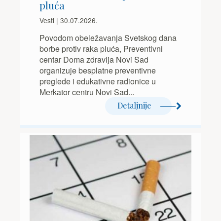
pluća
Vesti | 30.07.2026.
Povodom obeležavanja Svetskog dana
borbe protiv raka pluća, Preventivni
centar Doma zdravlja Novi Sad
organizuje besplatne preventivne
preglede i edukativne radionice u
Merkator centru Novi Sad...
Detaljnije