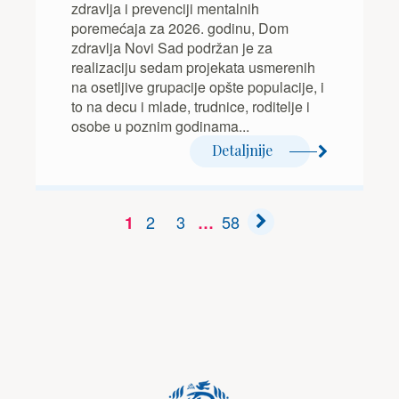
zdravlja i prevenciji mentalnih
poremećaja za 2026. godinu, Dom
zdravlja Novi Sad podržan je za
realizaciju sedam projekata usmerenih
na osetljive grupacije opšte populacije, i
to na decu i mlade, trudnice, roditelje i
osobe u poznim godinama...
Detaljnije
2
3
58
1
…