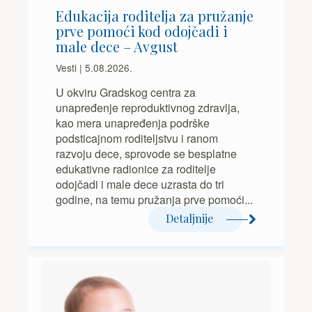
Edukacija roditelja za pružanje
prve pomoći kod odojčadi i
male dece – Avgust
Vesti | 5.08.2026.
U okviru Gradskog centra za
unapređenje reproduktivnog zdravlja,
kao mera unapređenja podrške
podsticajnom roditeljstvu i ranom
razvoju dece, sprovode se besplatne
edukativne radionice za roditelje
odojčadi i male dece uzrasta do tri
godine, na temu pružanja prve pomoći...
Detaljnije