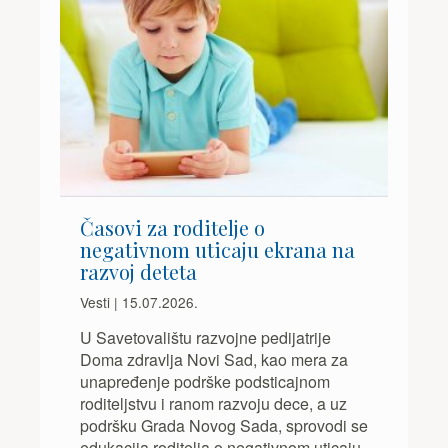
Časovi za roditelje o
negativnom uticaju ekrana na
razvoj deteta
Vesti | 15.07.2026.
U Savetovalištu razvojne pedijatrije
Doma zdravlja Novi Sad, kao mera za
unapređenje podrške podsticajnom
roditeljstvu i ranom razvoju dece, a uz
podršku Grada Novog Sada, sprovodi se
edukacija roditelja o negativnom uticaju