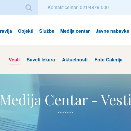
Kontakt centar: 021/4879-000
avlja
Objekti
Službe
Medija centar
Javne nabavke
Vesti
Saveti lekara
Aktuelnosti
Foto Galerija
Medija Centar - Vest