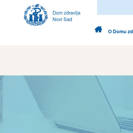
Dom zdravlja
Novi Sad
Dom
O Domu zdr
zdravlja