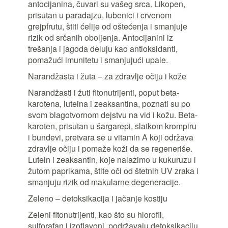
antocijanina, čuvari su vašeg srca. Likopen,
prisutan u paradajzu, lubenici i crvenom
grejpfrutu, štiti ćelije od oštećenja i smanjuje
rizik od srčanih oboljenja. Antocijanini iz
trešanja i jagoda deluju kao antioksidanti,
pomažući imunitetu i smanjujući upale.
Narandžasta i žuta – za zdravlje očiju i kože
Narandžasti i žuti fitonutrijenti, poput beta-
karotena, luteina i zeaksantina, poznati su po
svom blagotvornom dejstvu na vid i kožu. Beta-
karoten, prisutan u šargarepi, slatkom krompiru
i bundevi, pretvara se u vitamin A koji održava
zdravlje očiju i pomaže koži da se regeneriše.
Lutein i zeaksantin, koje nalazimo u kukuruzu i
žutom paprikama, štite oči od štetnih UV zraka i
smanjuju rizik od makularne degeneracije.
Zeleno – detoksikacija i jačanje kostiju
Zeleni fitonutrijenti, kao što su hlorofil,
sulforafan i izoflavoni, podržavaju detoksikaciju