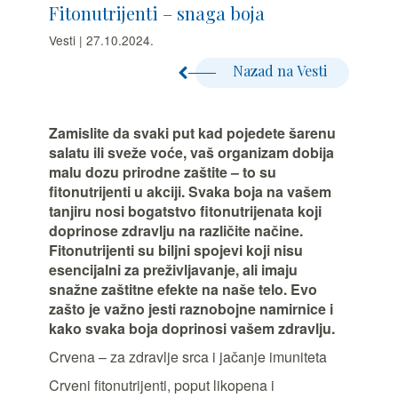
Fitonutrijenti – snaga boja
Vesti | 27.10.2024.
Nazad na Vesti
Zamislite da svaki put kad pojedete šarenu
salatu ili sveže voće, vaš organizam dobija
malu dozu prirodne zaštite – to su
fitonutrijenti u akciji. Svaka boja na vašem
tanjiru nosi bogatstvo fitonutrijenata koji
doprinose zdravlju na različite načine.
Fitonutrijenti su biljni spojevi koji nisu
esencijalni za preživljavanje, ali imaju
snažne zaštitne efekte na naše telo. Evo
zašto je važno jesti raznobojne namirnice i
kako svaka boja doprinosi vašem zdravlju.
Crvena – za zdravlje srca i jačanje imuniteta
Crveni fitonutrijenti, poput likopena i