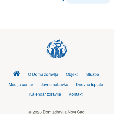
Dom
O Domu zdravlja
Objekti
Službe
zdravlja
Medija centar
Javne nabavke
Dnevne isplate
Kalendar zdravlja
Kontakt
© 2026 Dom zdravlja Novi Sad.