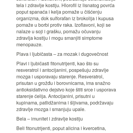
tela i zdravlje kostiju. Hlorofil iz lisnatog povrća
poput spanaća i kelja pomaže u čišćenju
organizma, dok sulforafan iz brokolija i kupusa
pomaže u borbi protiv raka. Izoflavoni, koji se
nalaze u soji i grašku, pomažu očuvanju
zdravlja kostiju i mogu smanjiti simptome
menopauze.
Plava i ljubičasta – za mozak i dugovečnost
Plavi i ljubičasti fitonutrijenti, kao što su
resveratrol i antocijanini, pospešuju zdravlje
mozga i usporavaju starenje. Resveratrol,
prisutan u grožđu i borovnicama, ima snažno
antioksidativno dejstvo koje štiti srce i usporava
starenje ćelija. Antocijanini, prisutni u
kupinama, patlidžanima i šljivama, podržavaju
zdravlje mozga i smanjuju upale.
Bela – imunitet i zdravlje kostiju
Beli fitonutrijenti, poput alicina i kvercetina,