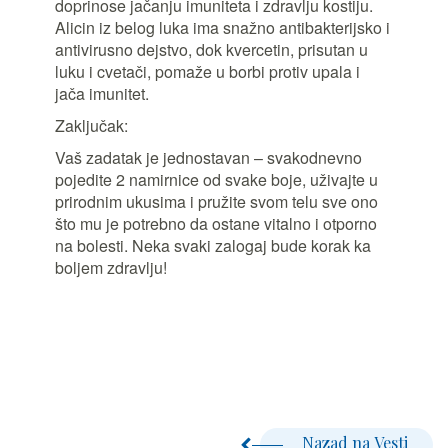
doprinose jačanju imuniteta i zdravlju kostiju.
Alicin iz belog luka ima snažno antibakterijsko i
antivirusno dejstvo, dok kvercetin, prisutan u
luku i cvetači, pomaže u borbi protiv upala i
jača imunitet.
Zaključak:
Vaš zadatak je jednostavan – svakodnevno
pojedite 2 namirnice od svake boje, uživajte u
prirodnim ukusima i pružite svom telu sve ono
što mu je potrebno da ostane vitalno i otporno
na bolesti. Neka svaki zalogaj bude korak ka
boljem zdravlju!
Nazad na Vesti