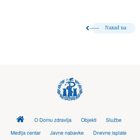
Nazad na
Dom
O Domu zdravlja
Objekti
Službe
zdravlja
Medija centar
Javne nabavke
Dnevne isplate