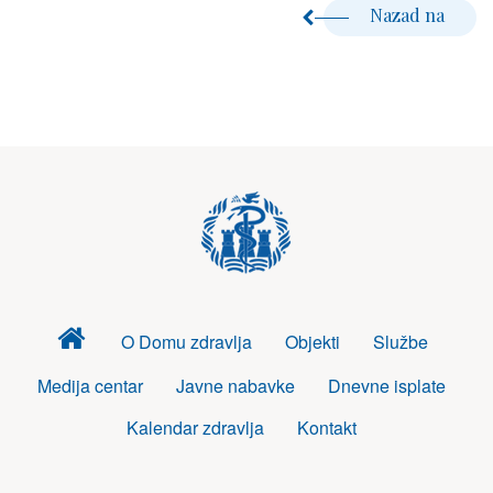
Nazad na
Dom
O Domu zdravlja
Objekti
Službe
zdravlja
Medija centar
Javne nabavke
Dnevne isplate
Kalendar zdravlja
Kontakt