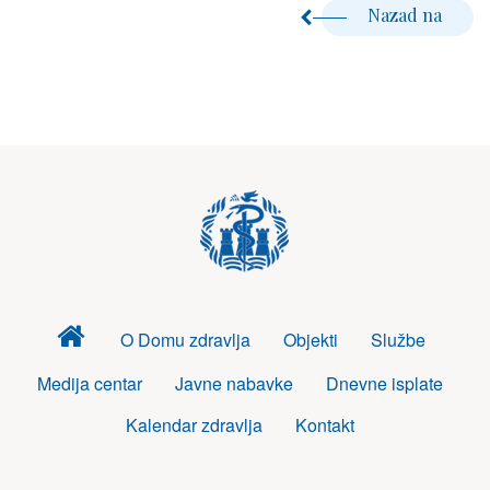
Nazad na
Dom
O Domu zdravlja
Objekti
Službe
zdravlja
Medija centar
Javne nabavke
Dnevne isplate
Kalendar zdravlja
Kontakt